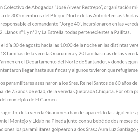
n Colectivo de Abogados “José Alvear Restrepo”, organización mie
rca de 300 miembros del Bloque Norte de las Autodefensas Unida
es responsable el comandante ”Jorge 40”, incursionaron en las vere
Llanos nº1 y nº2 y La Estrella, todas pertenecientes a Pailitas.
el día 30 de agosto hacia las 10:00 de la noche en las distintas ver
 18 familias de la vereda Guarumera y 20 familias más de las vered
 Carmen en el Departamento del Norte de Santander, y donde según 
tentaron llegar hasta sus fincas y algunos tuvieron que refugiarse
os paramilitares asesinaron a los Sres. Reinel Santos de 60 años de 
na, de 75 años de edad, de la vereda Quebrada Chiquita. Por otra pa
 del municipio de El Carmen.
de agosto, de la vereda Guarumera han desaparecido las siguientes 
niel Montejo y Lidubina Pineda junto con su bebé de dos meses de 
iones los paramilitares golpearon a dos Sras.: Aura Luz Santiago y O