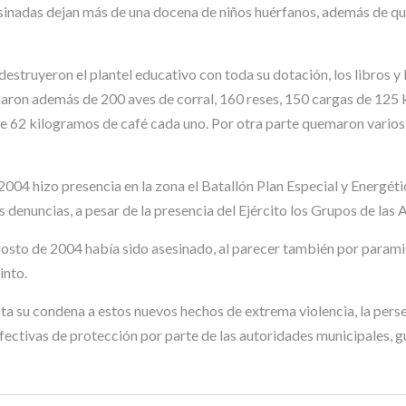
sinadas dejan más de una docena de niños huérfanos, además de q
estruyeron el plantel educativo con toda su dotación, los libros y
piaron además de 200 aves de corral, 160 reses, 150 cargas de 125 
de 62 kilogramos de café cada uno. Por otra parte quemaron varios 
 2004 hizo presencia en la zona el Batallón Plan Especial y Energé
s denuncias, a pesar de la presencia del Ejército los Grupos de las 
gosto de 2004 había sido asesinado, al parecer también por paramil
into.
a su condena a estos nuevos hechos de extrema violencia, la persec
fectivas de protección por parte de las autoridades municipales, 