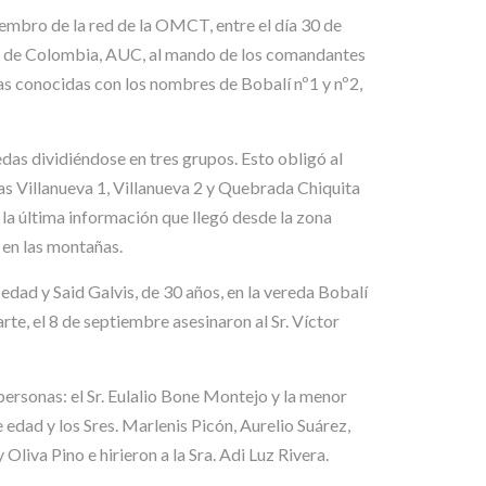
mbro de la red de la OMCT, entre el día 30 de
s de Colombia, AUC, al mando de los comandantes
das conocidas con los nombres de Bobalí nº1 y nº2,
edas dividiéndose en tres grupos. Esto obligó al
as Villanueva 1, Villanueva 2 y Quebrada Chiquita
la última información que llegó desde la zona
 en las montañas.
edad y Said Galvis, de 30 años, en la vereda Bobalí
rte, el 8 de septiembre asesinaron al Sr. Víctor
personas: el Sr. Eulalio Bone Montejo y la menor
edad y los Sres. Marlenis Picón, Aurelio Suárez,
liva Pino e hirieron a la Sra. Adi Luz Rivera.