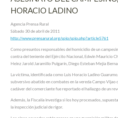
HORACIO LADINO
Agencia Prensa Rural
Sábado 30 de abril de 2011
http://www.prensarural.org/spip/spip.php?article5761
Como presuntos responsables del homicidio de un campesino 
contra del teniente del Ejército Nacional, Edwin Mauricio C
Heinz Jarold Jaramillo Pulgarín, Diego Esteban Mejía Berna
La víctima, identificada como Luis Horacio Ladino Guarumo, 
subversivo abatido en combates en la vereda Campo Vijao de
cadáver del comerciante fue reportado el hallazgo de un revó
Además, la Fiscalía investiga si los hoy procesados, supuest
la inspección judicial de rigor.
Los cinco acusados están presos en una guarnición militar d