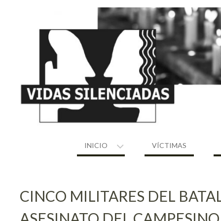
Skip
to
content
INICIO
VÍCTIMAS
CINCO MILITARES DEL BATA
ASESINATO DEL CAMPESINO