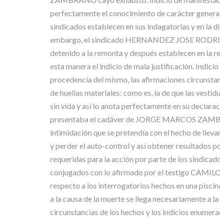
perfectamente el conocimiento de carácter general
sindicados establecen en sus indagatorias y en la di
embargo, el sindicado HERNANDEZ JOSE RODRIGO en 
detenido a la remonta y después establecen en la r
esta manera el indicio de mala justificación. Indic
procedencia del mismo, las afirmaciones circunstanc
de huellas materiales: como es, la de que las v
sin vida y así lo anota perfectamente en su declarac
presentaba el cadáver de JORGE MARCOS ZAMBRANO e
intimidación que se pretendía con el hecho de lleva
y perder el auto-control y así obtener resultados po
requeridas para la acción por parte de los sindicad
conjugados con lo afirmado por el testigo CA
respecto a los interrogatorios hechos en una piscin
a la causa de la muerte se llega necesariamente a l
circunstancias de los hechos y los indicios enumer