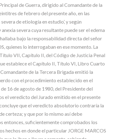
 Principal de Guerra, dirigido al Comandante de la
intitres de febrero del presente año, en las
vera de etiología en estudio’, y según
y anexia severa cuya resultante puede ser el edema
aba bajo la responsabilidad directa del señor
ienes lo interrogaban en ese momento. La
 VII, Capítulo II, del Código de Justicia Penal
ue establece el Capítulo II, Título VI, Libro Cuarto
el Comandante de la Tercera Brigada emitió la
erdo con el procedimiento establecido en el
n de 16 de agosto de 1980, del Presidente del
os el veredicto del Jurado emitido en el presente
concluye que el veredicto absolutorio contraría la
 de certeza; y que por lo mismo así debe
emos entonces, suficientemente comprobados los
 de los hechos en donde el particular JORGE MARCOS
que lo iban a llevar a remonta, sabiendo