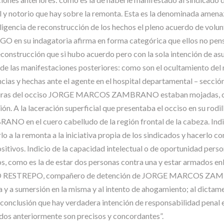
 y notorio que hay sobre la remonta. Esta es la denominada amenaz
ligencia de reconstrucción de los hechos el pleno acuerdo de volunt
su indagatoria afirma en forma categórica que ellos no pensaba
econstrucción que si hubo acuerdo pero con la sola intención de as
io de las manifestaciones posteriores: como son el ocultamiento del
ias y hechas ante el agente en el hospital departamental – sección
estiduras del occiso JORGE MARCOS ZAMBRANO estaban mojadas, com
ión. A la laceración superficial que presentaba el occiso en su rod
n el cuero cabelludo de la región frontal de la cabeza. Indicio 
rlo a la remonta a la iniciativa propia de los sindicados y hacerlo
sitivos. Indicio de la capacidad intelectual o de oportunidad person
os, como es la de estar dos personas contra una y estar armados enl
MILO RESTREPO, compañero de detención de JORGE MARCOS ZAMBR
a y a sumersión en la misma y al intento de ahogamiento; al dictam
a conclusión que hay verdadera intención de responsabilidad penal e
ados anteriormente son precisos y concordantes”.