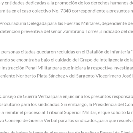
o y entidades dedicadas a la promoción de los derechos humanos de
ramita en el caso colectivo No. 7348 correspondiente a presuntos
ocuraduría Delegada para las Fuerzas Militares, dependiente del M
 detención preventiva del señor Zambrano Torres, sindicado del de
ersonas citadas quedaron recluidas en el Batallón de Infantería “P
ndo se encontraba bajo el cuidado del Grupo de Inteligencia de la
Instrucción Penal Militar para que iniciara la respectiva investig
bteniente Norberto Plata Sánchez y del Sargento Viceprimero José
Consejo de Guerra Verbal para enjuiciar a los presuntos responsab
bsolutorio para los sindicados. Sin embargo, la Presidencia del Con
 remitir el proceso al Tribunal Superior Militar, el que solicitó la
evo Consejo de Guerra Verbal para los sindicados, para que resuel
sados de haber intentado el secuestro de la señora Raquel de Pinsk