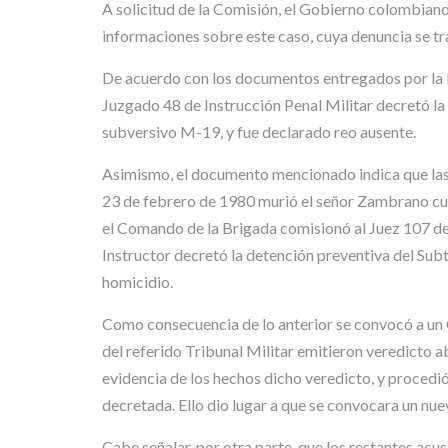
A solicitud de la Comisión, el Gobierno colombian
informaciones sobre este caso, cuya denuncia se t
De acuerdo con los documentos entregados por la Pr
Juzgado 48 de Instrucción Penal Militar decretó la
subversivo M-19, y fue declarado reo ausente.
Asimismo, el documento mencionado indica que las p
23 de febrero de 1980 murió el señor Zambrano cua
el Comando de la Brigada comisionó al Juez 107 de 
Instructor decretó la detención preventiva del Su
homicidio.
Como consecuencia de lo anterior se convocó a un 
del referido Tribunal Militar emitieron veredicto a
evidencia de los hechos dicho veredicto, y procedió a
decretada. Ello dio lugar a que se convocara un nu
Cabe señalar, por otra parte, que los restantes acu