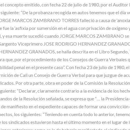
el concepto emitido, con fecha 22 de julio de 1980, por el Auditor
o siguiente: “De la probanza recogida en autos tenemos que el día ve
lar JORGE MARCOS ZAMBRANO TORRES falleció a causa de ‘anoxia se
ue la ‘asfixia por sumersión en el agua con privación de oxígeno 
al, y esa muerte sucedió cuando JORGE MARCOS ZAMBRANO se hall
argento Viceprimero JOSE RODRIGO HERNANDEZ GRANADOS, qu
RNANDEZ GRANADOS, se halla descrita en el Libro Segundo, Título
para que, por el procedimiento de los Consejos de Guerra Verbales q
ilidad penal en el presente caso”. Con fecha 23 de julio de 1980, 
nición de Cali un Consejo de Guerra Verbal para que juzgue de acu
indicados. Por otra parte, obra en poder de la Comisión la Resolució
iguiente: “Declarar, claramente contrario a la evidencia de los hech
tandos de la Resolución señalada, se expresa que “… la Presidencia 
as de manifiesto en el expediente capaces de formar una convicción
spectos, los siguientes: “Teniendo en cuenta todo lo anterior, ten
que los sindicados estuvieron hasta el último momento en el lugar
s anteriores: como es la de haberle manifestado al sindicado de 