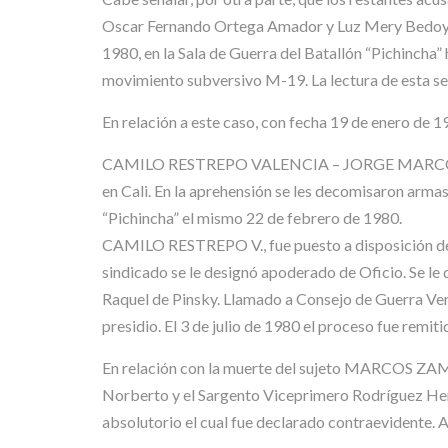
Oscar Fernando Ortega Amador y Luz Mery Bedoya Ac
1980, en la Sala de Guerra del Batallón “Pichincha
movimiento subversivo M-19. La lectura de esta se
En relación a este caso, con fecha 19 de enero de 1
CAMILO RESTREPO VALENCIA – JORGE MARCOS ZAMB
en Cali. En la aprehensión se les decomisaron armas
“Pichincha” el mismo 22 de febrero de 1980.
CAMILO RESTREPO V., fue puesto a disposición del J
sindicado se le designó apoderado de Oficio. Se le 
Raquel de Pinsky. Llamado a Consejo de Guerra Verb
presidio. El 3 de julio de 1980 el proceso fue remit
En relación con la muerte del sujeto MARCOS ZAM
Norberto y el Sargento Viceprimero Rodríguez Hern
absolutorio el cual fue declarado contraevidente. 