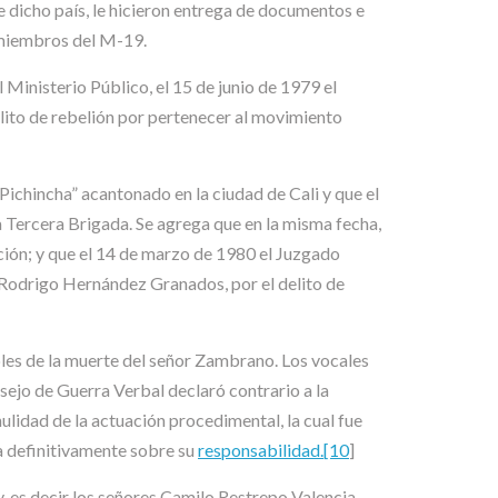
 dicho país, le hicieron entrega de documentos e
 miembros del M-19.
inisterio Público, el 15 de junio de 1979 el
lito de rebelión por pertenecer al movimiento
ichincha” acantonado en la ciudad de Cali y que el
 Tercera Brigada. Se agrega que en la misma fecha,
ación; y que el 14 de marzo de 1980 el Juzgado
 Rodrigo Hernández Granados, por el delito de
les de la muerte del señor Zambrano. Los vocales
sejo de Guerra Verbal declaró contrario a la
 nulidad de la actuación procedimental, la cual fue
va definitivamente sobre su
responsabilidad.[10
]
y, es decir los señores Camilo Restrepo Valencia,