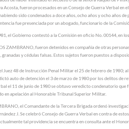
osta, fueron procesados en un Consejo de Guerra Verbal en el qu
” habiendo sido condenados a doce años, ocho años y ocho años de 
ntencia fue presenciada por un abogado, funcionario de la Comisi
981, el Gobierno contestó a la Comisión en oficio No. 00144, en los
RANO, fueron detenidos en compañía de otras personas por u
, granadas y cédulas falsas. Estos sujetos fueron puestos a disposi
uez 48 de Instrucción Penal Militar el 25 de febrero de 1980; al 
dictó auto de detención el 3 de marzo de 1980 por los delitos de r
al el 11 de junio de 1980 se obtuvo veredicto condenatorio que f
ido en apelación al Honorable Tribunal Superior Militar.
BRANO, el Comandante de la Tercera Brigada ordenó investigació
ández J. Se celebró Consejo de Guerra Verbal en contra de estos m
Actualmente tal providencia se encuentra en consulta ante el Honor