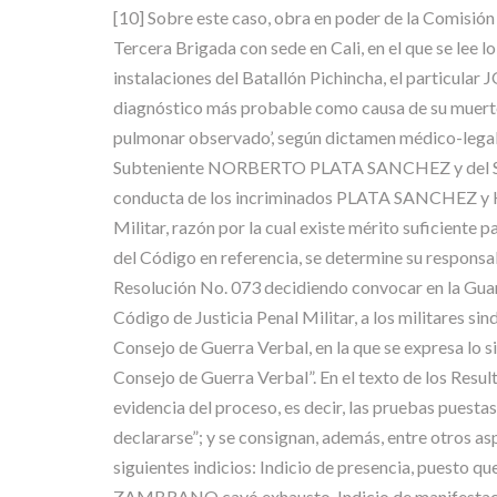
[10] Sobre este caso, obra en poder de la Comisión 
Tercera Brigada con sede en Cali, en el que se lee l
instalaciones del Batallón Pichincha, el particu
diagnóstico más probable como causa de su muerte f
pulmonar observado’, según dictamen médico-leg
Subteniente NORBERTO PLATA SANCHEZ y del S
conducta de los incriminados PLATA SANCHEZ y HE
Militar, razón por la cual existe mérito suficiente 
del Código en referencia, se determine su responsab
Resolución No. 073 decidiendo convocar en la Guar
Código de Justicia Penal Militar, a los militares s
Consejo de Guerra Verbal, en la que se expresa lo s
Consejo de Guerra Verbal”. En el texto de los Resul
evidencia del proceso, es decir, las pruebas puest
declararse”; y se consignan, además, entre otros a
siguientes indicios: Indicio de presencia, puesto 
ZAMBRANO cayó exhausto. Indicio de manifestacione