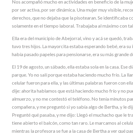
Nos acompañó mucho en actividades en beneficio de la mujer, 
por ser activa, por ser dinámica. Una mujer muy visible, reco
derechos, que no dejaba que la pisotearan. Se identificaba c
solamente en el tiempo laboral. Trabajaba al máximo con ta
Ella era del municipio de Abejorral, vino y acá se quedó, tr
tuvo tres hijos. La mayorcita estaba esperando bebé, era su ilu
había pasado papeles para pensionarse, era su más grande d
El 19 de agosto, un sábado, ella estaba sola en la casa. Ese d
parque. Yo no salí porque estaba haciendo mucho frío. La llamé
celular fueron para ella, y las últimas palabras fueron con el
dije: ahorita hablamos que está haciendo mucho frío y no pued
almuerzo, y no me contestó el teléfono. No tenía minutos para
compañera, y me preguntó si yo sabía algo de Bertha, y le di
Pregunté qué pasaba, y me dijo: Llegó el muchacho que le trae
tiene abierto el balcón, como tan raro. Le marcamos al celul
mientras la profesora se fue a la casa de Bertha a ver qué pa