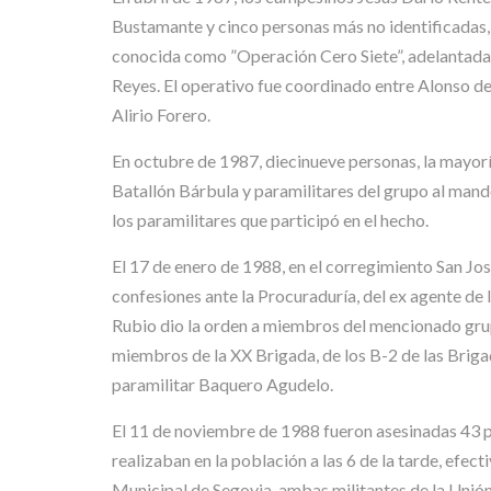
Bustamante y cinco personas más no identificadas,
conocida como ”Operación Cero Siete”, adelantada
Reyes. El operativo fue coordinado entre Alonso de
Alirio Forero.
En octubre de 1987, diecinueve personas, la mayor
Batallón Bárbula y paramilitares del grupo al man
los paramilitares que participó en el hecho.
El 17 de enero de 1988, en el corregimiento San Jos
confesiones ante la Procuraduría, del ex agente de
Rubio dio la orden a miembros del mencionado grupo
miembros de la XX Brigada, de los B-2 de las Brigad
paramilitar Baquero Agudelo.
El 11 de noviembre de 1988 fueron asesinadas 43 pe
realizaban en la población a las 6 de la tarde, efect
Municipal de Segovia, ambas militantes de la Unión