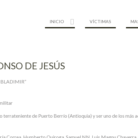
INICIO
VÍCTIMAS
MA
ONSO DE JESÚS
 BLADIMIR”
militar
 terrateniente de Puerto Berrío (Antioquia) y ser uno de los más 
ntería Correa, Humberto Quiroga, Samuel NN, Luis Magnu Chaverr