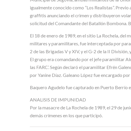
igualmente conocido como ”Los Realistas”. Previo a 
graffitis anunciando el crimen y distribuyeron vo
solicitud del Comandante del Batallón Bombona. Ba
El 18 de enero de 1989, en el sitio La Rochela, de
militares y paramilitares, fue interceptada por par
2 de las Brigadas V y XIV, y el G-2 de la II Divisió
El grupo era comandando por el jefe paramilitar Al
las FARC’. Según declaró el paramilitar Efrén Gale
por Yanine Díaz. Galeano López fue encargado por el 
Baquero Agudelo fue capturado en Puerto Berrío el
ANALISIS DE IMPUNIDAD
Por la masacre de La Rochela de 1989, el 29 de ju
demás crímenes en los que participó.