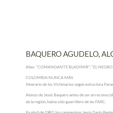
Skip
to
content
BAQUERO AGUDELO, AL
Alias: “COMANDANTE BLADIMIR”; “EL NEGRO
COLOMBIA NUNCA MÁS
Itinerario de los Victimarios según estructura Para
Alonso de Jesús Baquero antes de ser un reconocido
de la región, había sido guerrillero de las FARC.
En abril de 1987, los campesinos Jesús Darío Re