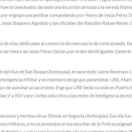
 fueron asesinados durante una incursión armada a la vereda Númer
 por el grupo paramilitar comandando por Henry de Jesús Pérez D
 Jesús Baquero Agudelo y los oficiales del Batallón Rafael Reyes:
ía de ellas dedicadas al comercio de mercancía de contrabando, f
do de Henry de Jesús Pérez Durán, por orden del Brigadier Genera
é del Nus de San Roque (Antioquia), el sacerdote Jaime Restrepo Ló
 Inteligencia Militar y ex miembro del grupo paramilitar URE, Mart
 de asesinar al sacerdote. El grupo URE tenía su sede en Puerto B
as V y XIV y por civiles adscritos a las redes de inteligencia de e
rsonas y heridas otras 50 más en Segovia (Antioquia). Ese día fue
ivos militares, y no se presentaron los escoltas de la Policía asigna
 Patriótica. La masacre fue reivindicada por el grupo paramilitar 