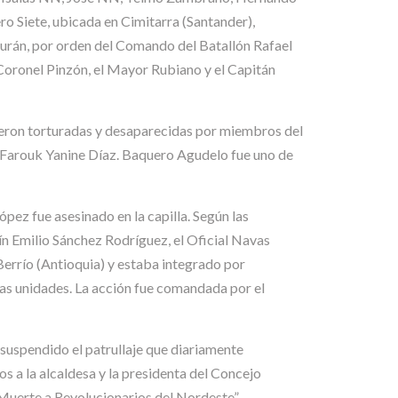
o Siete, ubicada en Cimitarra (Santander),
urán, por orden del Comando del Batallón Rafael
 Coronel Pinzón, el Mayor Rubiano y el Capitán
ueron torturadas y desaparecidas por miembros del
l Farouk Yanine Díaz. Baquero Agudelo fue uno de
pez fue asesinado en la capilla. Según las
ín Emilio Sánchez Rodríguez, el Oficial Navas
errío (Antioquia) y estaba integrado por
stas unidades. La acción fue comandada por el
 suspendido el patrullaje que diariamente
dos a la alcaldesa y la presidenta del Concejo
”Muerte a Revolucionarios del Nordeste”,