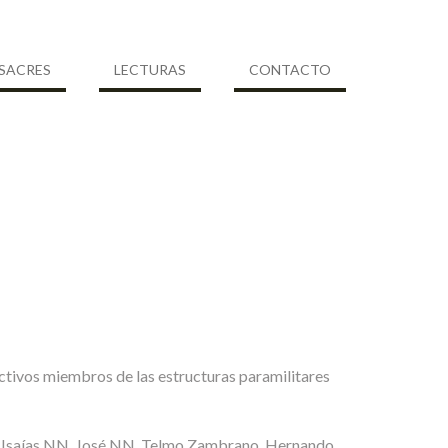
SACRES
LECTURAS
CONTACTO
activos miembros de las estructuras paramilitares
a, Isaías NN, José NN, Telmo Zambrano, Hernando