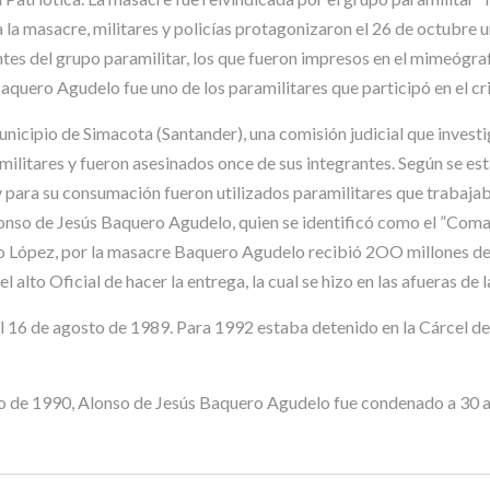
la masacre, militares y policías protagonizaron el 26 de octubre un
lantes del grupo paramilitar, los que fueron impresos en el mimeó
quero Agudelo fue uno de los paramilitares que participó en el cr
l municipio de Simacota (Santander), una comisión judicial que inv
amilitares y fueron asesinados once de sus integrantes. Según se es
n, y para su consumación fueron utilizados paramilitares que trabaja
onso de Jesús Baquero Agudelo, quien se identificó como el ”Coma
no López, por la masacre Baquero Agudelo recibió 2OO millones de 
alto Oficial de hacer la entrega, la cual se hizo en las afueras de 
 16 de agosto de 1989. Para 1992 estaba detenido en la Cárcel d
nio de 1990, Alonso de Jesús Baquero Agudelo fue condenado a 30 a