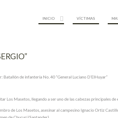
INICIO
VÍCTIMAS
MA
“SERGIO”
tar: Batallón de infantería No. 40 “General Luciano D’ElHuyar”
itar Los Masetos, llegando a ser uno de las cabezas principales de e
mbro de Los Masetos, asesinar al campesino Ignacio Ortiz Castillo 
rmen de Chucurí (Santander).