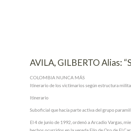
Skip
to
content
AVILA, GILBERTO Alias: 
COLOMBIA NUNCA MÁS
Itinerario de los victimarios según estructura mili
Itinerario
Suboficial que hacía parte activa del grupo paramil
El 4 de junio de 1992, ordenó a Arcadio Vargas, mie
hechos ocurridos en la vereda Filo de Oro de El Ca