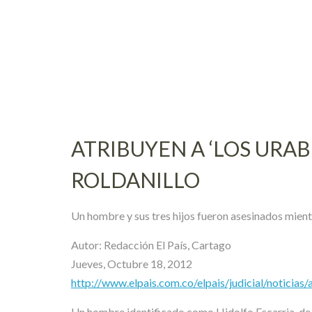
Skip
to
content
ATRIBUYEN A ‘LOS URA
ROLDANILLO
Un hombre y sus tres hijos fueron asesinados mient
Autor: Redacción El País, Cartago
Jueves, Octubre 18, 2012
http://www.elpais.com.co/elpais/judicial/noticias
Un hombre identificado como Hidolfo Escarria, de 5