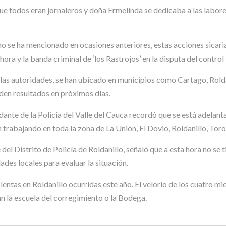
ue todos eran jornaleros y doña Ermelinda se dedicaba a las labore
mo se ha mencionado en ocasiones anteriores, estas acciones sicari
ra y la banda criminal de ‘los Rastrojos’ en la disputa del control t
 las autoridades, se han ubicado en municipios como Cartago, Rolda
 den resultados en próximos días.
ndante de la Policía del Valle del Cauca recordó que se está adelant
trabajando en toda la zona de La Unión, El Dovio, Roldanillo, Toro
el Distrito de Policía de Roldanillo, señaló que a esta hora no se
ades locales para evaluar la situación.
entas en Roldanillo ocurridas este año. El velorio de los cuatro mi
ran la escuela del corregimiento o la Bodega.