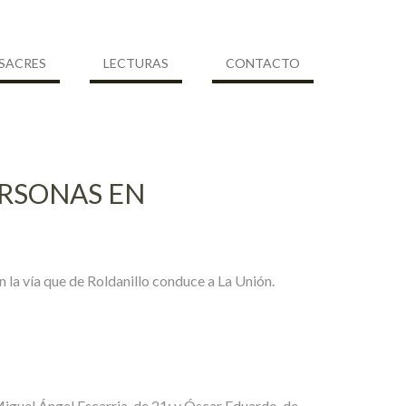
SACRES
LECTURAS
CONTACTO
ERSONAS EN
 la vía que de Roldanillo conduce a La Unión.
Miguel Ángel Escarria, de 21; y Óscar Eduardo, de