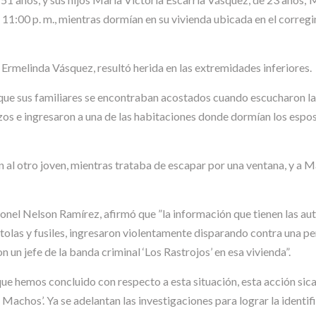
 11:00 p. m., mientras dormían en su vivienda ubicada en el corregi
 Ermelinda Vásquez, resultó herida en las extremidades inferiores.
 que sus familiares se encontraban acostados cuando escucharon la 
os e ingresaron a una de las habitaciones donde dormían los esposo
 al otro joven, mientras trataba de escapar por una ventana, y a M
oronel Nelson Ramírez, afirmó que ”la información que tienen las a
olas y fusiles, ingresaron violentamente disparando contra una p
un jefe de la banda criminal ‘Los Rastrojos’ en esa vivienda”.
que hemos concluido con respecto a esta situación, esta acción sica
Machos’. Ya se adelantan las investigaciones para lograr la identif