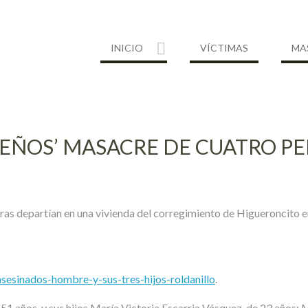
INICIO
VÍCTIMAS
MA
BEÑOS’ MASACRE DE CUATRO P
ras departían en una vivienda del corregimiento de Higueroncito en
/asesinados-hombre-y-sus-tres-hijos-roldanillo
.
1 años, y sus hijos María Victoria Escarria Vásquez, de 23 años; 