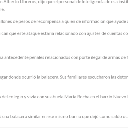
n Alberto Libreros, dijo que el personal de inteligencia de esa ins
re.
illones de pesos de recompensa a quien dé información que ayude 
ican que este ataque estaría relacionado con ajustes de cuentas co
ía antecedente penales relacionados con porte ilegal de armas de fu
lugar donde ocurrió la balacera. Sus familiares escucharon las det
 del colegio y vivía con su abuela María Rocha en el barrio Nuevo
ró una balacera similar en ese mismo barrio que dejó como saldo o