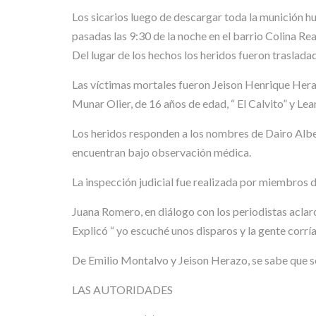
Los sicarios luego de descargar toda la munición h
pasadas las 9:30 de la noche en el barrio Colina Rea
Del lugar de los hechos los heridos fueron traslada
Las víctimas mortales fueron Jeison Henrique Hera
Munar Olier, de 16 años de edad, “ El Calvito” y Le
Los heridos responden a los nombres de Dairo Alber
encuentran bajo observación médica.
La inspección judicial fue realizada por miembros d
Juana Romero, en diálogo con los periodistas aclaró
Explicó “ yo escuché unos disparos y la gente corría
De Emilio Montalvo y Jeison Herazo, se sabe que se
LAS AUTORIDADES