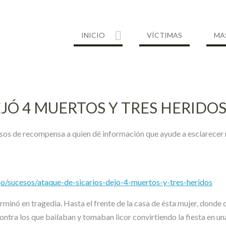
INICIO
VÍCTIMAS
MA
EJÓ 4 MUERTOS Y TRES HERIDO
esos de recompensa a quien dé información que ayude a esclarecer
jo/sucesos/ataque-de-sicarios-dejo-4-muertos-y-tres-heridos
nó en tragedia. Hasta el frente de la casa de ésta mujer, donde de
ra los que bailaban y tomaban licor convirtiendo la fiesta en una 