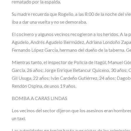
rematado por la espalda.
Su madre recuerda que Rogelio, a las 8:00 de la noche del vie
iba a dar una vuelta y no se demoraba.
El cocinero y algunos vecinos recogieron a los heridos. A la 
Agudelo, Andrés Agudelo Bermúdez, Adriana Londoño Zapa
Fernando López García, hermano del dueño de la taberna. Geo
Mientras tanto, el inspector de Policía de Itagüí, Manuel G
García, 26 años; Jorge Enrique Betancur Quiceno, 30 años;
Gil Usuga, 22 años; Iván Cardeño Gutiérrez, 24 años; Dagob
Rendón Ospina, de unos 19 años.
BOMBA A CARAS LINDAS
Los vecinos del sector dijeron que los asesinos eran hombre
un taxi.
Las autoridades no tenían hasta ayer pistas de los criminales