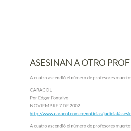
Skip
to
content
ASESINAN A OTRO PRO
A cuatro ascendió el número de profesores muertos 
CARACOL
Por Edgar Fontalvo
NOVIEMBRE 7 DE 2002
http://www.caracol.com.co/noticias/judicial/ase
A cuatro ascendió el número de profesores muertos 