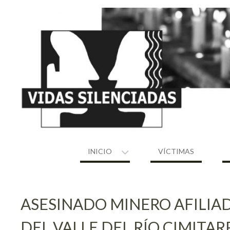
Skip
to
content
INICIO
VÍCTIMAS
ASESINADO MINERO AFILIA
DEL VALLE DEL RÍO CIMITAR