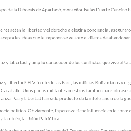
bispo de la Diócesis de Apartadó, monseñor Isaías Duarte Cancino
respetan la libertad y el derecho a elegir a conciencia , aseguraro
acepta las ideas que le imponen se ve ante el dilema de abandonar 
 Paz y Libertad, y amplio conocedor de los conflictos que vive el
 y Libertad? El V frente de las Farc, las milicias Bolivarianas y el
o Caraballo. Unos pocos militantes nuestros también han sido asesi
anza, Paz y Libertad han sido producto de la intolerancia de la guer
pacio político. Obviamente, Esperanza tiene influencia en la zona: 
y también, la Unión Patriótica.
olítico tiene una expresión armada? Eso no es claro. Por eso, recl