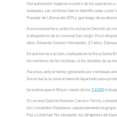
Del automotor bajaron a cuatro de los operarios y 
baleados. Las víctimas fueron identificadas como V
Popular de Liberación (EPL), que luego de su desmo
A esa misma hora, sobre la vía hacia Churidó, en c
trabajadores de la comunal San Jorge. Poco despu
años; Eduardo Gómez Hernández, 27 años; Dámaso D
En una tercera acción, realizada en la finca Santa B
los nombres de las víctimas, ni los detalles de su mu
Para hoy, ante el temor generado por continuas ame
fincas hacia la zona urbana de Apartadó para prote
Se estima que el 40 por ciento de los
13.000
trabaja
El coronel Gabriel Antonio Carrero Torres, comandan
los Comandos Populares, supuestamente un grupo ar
Paz y Libertad. No obstante, los dirigentes de Es