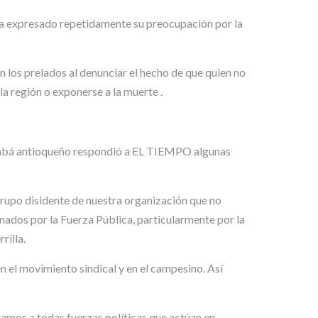
 ha expresado repetidamente su preocupación por la
n los prelados al denunciar el hecho de que quien no
la región o exponerse a la muerte .
 Urabá antioqueño respondió a EL TIEMPO algunas
 grupo disidente de nuestra organización que no
nados por la Fuerza Pública, particularmente por la
rilla.
en el movimiento sindical y en el campesino. Así
amamos a todas fuerzas políticas que actúan en