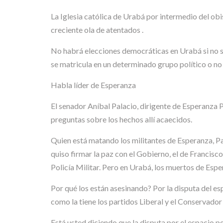
La Iglesia católica de Urabá por intermedio del o
creciente ola de atentados .
No habrá elecciones democráticas en Urabá si no se 
se matricula en un determinado grupo político o no 
Habla líder de Esperanza
El senador Aníbal Palacio, dirigente de Esperanza
preguntas sobre los hechos allí acaecidos.
Quien está matando los militantes de Esperanza, Paz
quiso firmar la paz con el Gobierno, el de Francisc
Policía Militar. Pero en Urabá, los muertos de Esper
Por qué los están asesinando? Por la disputa del es
como la tiene los partidos Liberal y el Conservador 
Está usted diciendo que la disputa por el espacio p