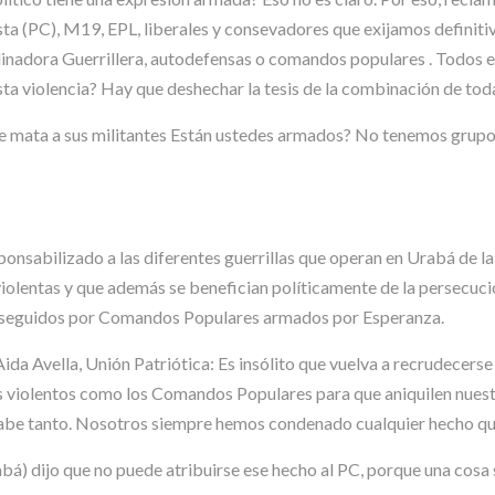
sta (PC), M19, EPL, liberales y consevadores que exijamos definit
ordinadora Guerrillera, autodefensas o comandos populares . Todos
sta violencia? Hay que deshechar la tesis de la combinación de tod
que mata a sus militantes Están ustedes armados? No tenemos gru
ponsabilizado a las diferentes guerrillas que operan en Urabá de l
olentas y que además se benefician políticamente de la persecución
perseguidos por Comandos Populares armados por Esperanza.
Aida Avella, Unión Patriótica: Es insólito que vuelva a recrudecers
 violentos como los Comandos Populares para que aniquilen nuestr
 sabe tanto. Nosotros siempre hemos condenado cualquier hecho que
) dijo que no puede atribuirse ese hecho al PC, porque una cosa so