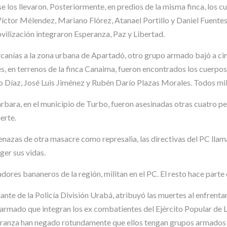
se los llevaron. Posteriormente, en predios de la misma finca, lo
íctor Mélendez, Mariano Flórez, Atanael Portillo y Daniel Fuentes
vilización integraron Esperanza, Paz y Libertad.
ercanías a la zona urbana de Apartadó, otro grupo armado bajó a c
és, en terrenos de la finca Canaima, fueron encontrados los cuer
íaz, José Luis Jiménez y Rubén Darío Plazas Morales. Todos mili
árbara, en el municipio de Turbo, fueron asesinadas otras cuatro pers
erte.
nazas de otra masacre como represalia, las directivas del PC llam
ger sus vidas.
dores bananeros de la región, militan en el PC. El resto hace part
te de la Policía División Urabá, atribuyó las muertes al enfrentam
mado que integran los ex combatientes del Ejército Popular de Li
peranza han negado rotundamente que ellos tengan grupos armados 