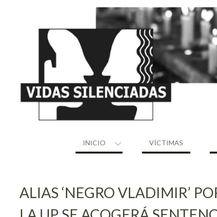
Skip
to
content
INICIO
VÍCTIMAS
ALIAS ‘NEGRO VLADIMIR’ P
LA UP SE ACOGERÁ SENTENC