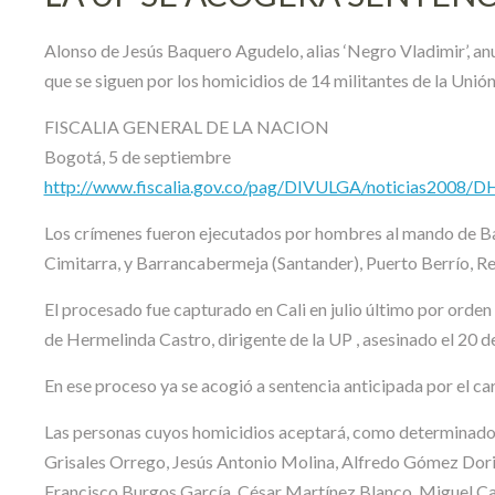
Alonso de Jesús Baquero Agudelo, alias ‘Negro Vladimir’, an
que se siguen por los homicidios de 14 militantes de la Unión
FISCALIA GENERAL DE LA NACION
Bogotá, 5 de septiembre
http://www.fiscalia.gov.co/pag/DIVULGA/noticias2008/
Los crímenes fueron ejecutados por hombres al mando de Ba
Cimitarra, y Barrancabermeja (Santander), Puerto Berrío, R
El procesado fue capturado en Cali en julio último por orde
de Hermelinda Castro, dirigente de la UP , asesinado el 20
En ese proceso ya se acogió a sentencia anticipada por el c
Las personas cuyos homicidios aceptará, como determinador
Grisales Orrego, Jesús Antonio Molina, Alfredo Gómez Doria,
Francisco Burgos García, César Martínez Blanco, Miguel Ca