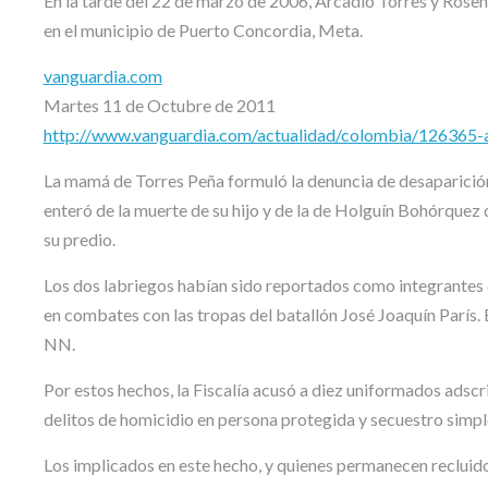
En la tarde del 22 de marzo de 2006, Arcadio Torres y Ros
en el municipio de Puerto Concordia, Meta.
vanguardia.com
Martes 11 de Octubre de 2011
http://www.vanguardia.com/actualidad/colombia/126365-ac
La mamá de Torres Peña formuló la denuncia de desaparición 
enteró de la muerte de su hijo y de la de Holguín Bohórquez q
su predio.
Los dos labriegos habían sido reportados como integrantes 
en combates con las tropas del batallón José Joaquín París
NN.
Por estos hechos, la Fiscalía acusó a diez uniformados adscri
delitos de homicidio en persona protegida y secuestro simp
Los implicados en este hecho, y quienes permanecen recluido