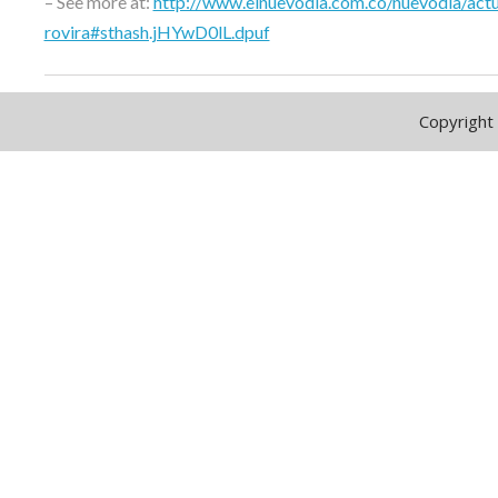
– See more at:
http://www.elnuevodia.com.co/nuevodia/actu
rovira#sthash.jHYwD0lL.dpuf
Copyright 