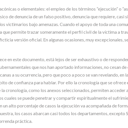
lacónicas o elementales: el empleo de los términos “ejecución” o “as
ico de denuncia de un falso positivo, denuncia que requiere, casi s
 los victimarios bajo amenazas. Cuando el apoyo de toda una com
 que permite trazar someramente el perfil civil de la víctima a tra
cticia versión oficial. En algunas ocasiones, muy excepcionales, se 
frece en este documento, está lejos de ser exhaustivo o de responde
bernamentales que nos han aportado informaciones, no cesan de e
anas a su ocurrencia, pero que poco a poco se van revelando, en la
to de confianza para hablar. Por ello la cronología que se ofrece e
la cronología, como los anexos seleccionados, permiten acceder a u
los cuales se puede penetrar y compartir espiritualmente el sufrimi
 un alto porcentaje de casos la ejecución va acompañada de formas
muestra, los casos abarcan casi todos los departamentos, excepto 
orrenda práctica.