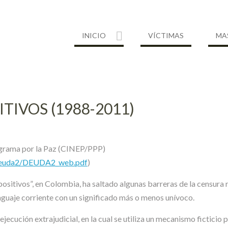
INICIO
VÍCTIMAS
MA
TIVOS (1988-2011)
ograma por la Paz (CINEP/PPP)
o/deuda2/DEUDA2_web.pdf
)
positivos”, en Colombia, ha saltado algunas barreras de la censura r
enguaje corriente con un significado más o menos unívoco.
jecución extrajudicial, en la cual se utiliza un mecanismo ficticio p