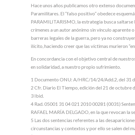
Hace unos años publicamos otro extenso docume
Paramilitares. El “falso positivo” obedece esquemát
PARAMILITARISMO, la estrategia busca saltarse las ba
crímenes a un autor anónimo sin vínculo aparente o
barreras legales de la guerra, pero ya no construye
ilícito, haciendo creer que las víctimas murieron “en
En concordancia con el objetivo central de nuestro
en solidaridad, a nuestro propio sufrimiento.
1 Documento ONU: A/HRC/14/24/Add.2, del 31 de 
2 Cfr. Diario El Tiempo, edición del 21 de octubre 
3 Ibid.
4 Rad. 05001 31 04 021 2010 00281 (0031) Sente
RAFAEL MARÍA DELGADO, en la que revocan la sent
5 Las dos sentencias referentes a las desaparicion
circunstancias y contextos y por ello se salen del 