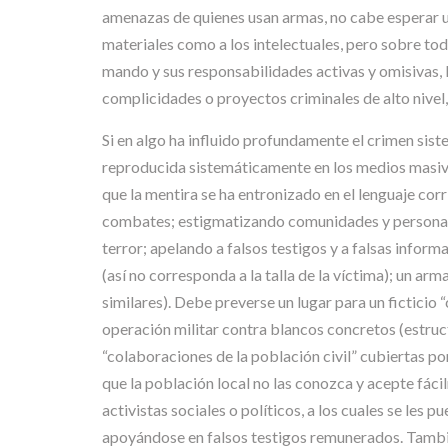
amenazas de quienes usan armas, no cabe esperar una
materiales como a los intelectuales, pero sobre tod
mando y sus responsabilidades activas y omisivas, l
complicidades o proyectos criminales de alto nivel,
Si en algo ha influido profundamente el crimen sistem
reproducida sistemáticamente en los medios masivos
que la mentira se ha entronizado en el lenguaje corr
combates; estigmatizando comunidades y personas
terror; apelando a falsos testigos y a falsas inform
(así no corresponda a la talla de la víctima); un ar
similares). Debe preverse un lugar para un fictici
operación militar contra blancos concretos (estruc
“colaboraciones de la población civil” cubiertas po
que la población local no las conozca y acepte fáci
activistas sociales o políticos, a los cuales se les 
apoyándose en falsos testigos remunerados. También