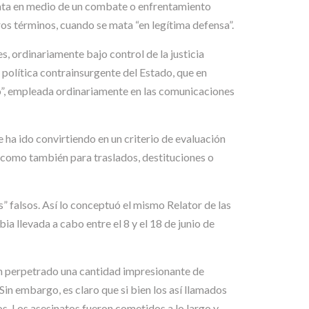
 mata en medio de un combate o enfrentamiento
os términos, cuando se mata “en legítima defensa”.
s, ordinariamente bajo control de la justicia
 política contrainsurgente del Estado, que en
vo”, empleada ordinariamente en las comunicaciones
e ha ido convirtiendo en un criterio de evaluación
 como también para traslados, destituciones o
” falsos. Así lo conceptuó el mismo Relator de las
a llevada a cabo entre el 8 y el 18 de junio de
an perpetrado una cantidad impresionante de
in embargo, es claro que si bien los así llamados
. Los asesinatos fueron cometidos a lo largo y