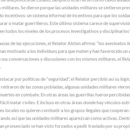
militares. Se dieron porque las unidades militares se sintieron pr
o incentivos: un sistema informal de incentivos para que los solda
urar o matar guerrilleros. Este último sistema carece de supervisió
 todos los niveles de los procesos investigativos y disciplinarios”
usas de las ejecuciones, el Relator Alston afirma: “los asesinatos i
han motivado a los individuos para que maten y han favorecido un 
sus conversaciones y discusiones con los mismos militares, el Relato
.
estacar por políticas de “seguridad”, el Relator percibió así su l
retiraron de las zonas pobladas, algunas unidades militares vieron 
muertes en combate. En otras áreas las guerrillas fueron percibid
fácil matar civiles. E incluso en otras áreas donde hay vínculos est
es locales no quieren combatir a los grupos ilegales que cooperan 
o así que las unidades militares aparezcan como activas. Dentro d
n pronunciado se han visto forzados a pedir traslado por su propi