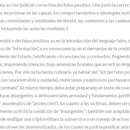
 acción judicial correctiva del falso positivo. Una justicia correct
o incursionar en las causas, los comportamientos e ideologías instit
as conexidades y similitudes de libreto, los contextos y las caden
 incluyendo las autorías mediatas.5
ático del falso positivo, es en la introducción del lenguaje falso, o 
 de “información”, y en consecuencia, en el derrumbe de la credib
iente del Estado, falsificando circunstancias y contextos; fingiend
; imponiendo silencios bajo amenazas brutales que arrastran imá
aciones. Por ello se ha hecho rutinario ya hablar del “kit del falso
ma (así sea inservible y oxidada), municiones y explosivos (así haya
o “combate”. Al mismo tiempo debe estar preparado un texto de coar
turas insurgentes o delincuenciales armadas) y fundamentos justifi
r anonimatos de “protección”). En cuanto a las víctimas, deben ser
lmente su ficticia condición de “insurgentes”; también son aceptabl
puede endilgar una criptomilitancia subversiva o un manejo de armas 
 sirven los desmovilizados, de los cuales se podría predicar una fi