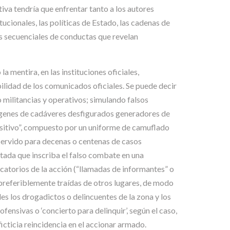
iva tendría que enfrentar tanto a los autores
ucionales, las políticas de Estado, las cadenas de
as secuenciales de conductas que revelan
la mentira, en las instituciones oficiales,
ilidad de los comunicados oficiales. Se puede decir
o militancias y operativos; simulando falsos
genes de cadáveres desfigurados generadores de
 positivo”, compuesto por un uniforme de camuflado
n servido para decenas o centenas de casos
tada que inscriba el falso combate en una
catorios de la acción (“llamadas de informantes” o
 preferiblemente traídas de otros lugares, de modo
es los drogadictos o delincuentes de la zona y los
ofensivas o ‘concierto para delinquir’, según el caso,
cticia reincidencia en el accionar armado.