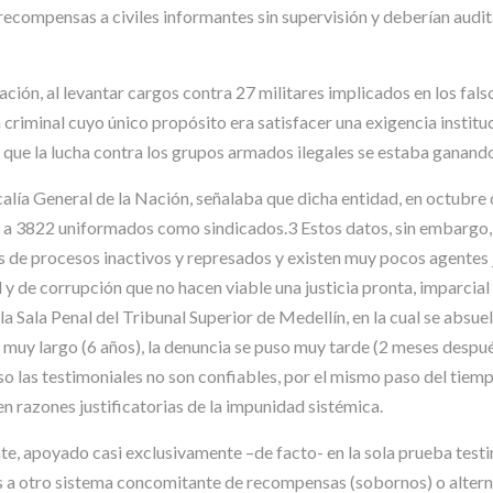
compensas a civiles informantes sin supervisión y deberían audita
ación, al levantar cargos contra 27 militares implicados en los fa
 criminal cuyo único propósito era satisfacer una exigencia instituc
, que la lucha contra los grupos armados ilegales se estaba ganand
calía General de la Nación, señalaba que dicha entidad, en octubre
o a 3822 uniformados como sindicados.3 Estos datos, sin embargo, 
 de procesos inactivos y represados y existen muy pocos agentes j
 de corrupción que no hacen viable una justicia pronta, imparcial
la Sala Penal del Tribunal Superior de Medellín, en la cual se absu
e muy largo (6 años), la denuncia se puso muy tarde (2 meses despu
uso las testimoniales no son confiables, por el mismo paso del tiemp
 en razones justificatorias de la impunidad sistémica.
ente, apoyado casi exclusivamente –de facto- en la sola prueba tes
s a otro sistema concomitante de recompensas (sobornos) o altern