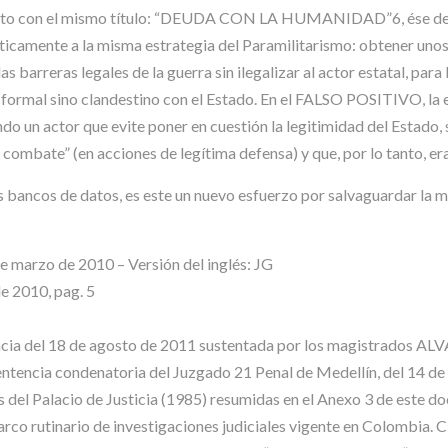
nto con el mismo título: “DEUDA CON LA HUMANIDAD”6, ése dedi
icamente a la misma estrategia del Paramilitarismo: obtener unos re
rreras legales de la guerra sin ilegalizar al actor estatal, para l
 formal sino clandestino con el Estado. En el FALSO POSITIVO, la 
ndo un actor que evite poner en cuestión la legitimidad del Estado,
 combate” (en acciones de legítima defensa) y que, por lo tanto, era 
s bancos de datos, es este un nuevo esfuerzo por salvaguardar la m
marzo de 2010 – Versión del inglés: JG
de 2010, pag. 5
ncia del 18 de agosto de 2011 sustentada por los magistrados
encia condenatoria del Juzgado 21 Penal de Medellín, del 14 de
es del Palacio de Justicia (1985) resumidas en el Anexo 3 de este 
marco rutinario de investigaciones judiciales vigente en Colombia.