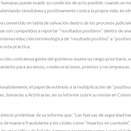
das humanas puede evadir su condición de acto punible: cuando se
tentando simultánea y positivamente contra la propia vida; en otr
a convertido en tabla de salvación dentro de los procesos judiciale
que son compelidos a reportar “resultados positivos” dentro de una
 misma reducción terminológica de “resultado positivo” a “positi
e esta práctica.
 acción contrainsurgente del gobierno asume un rango prioritario, s
ndamento para ascensos, condecoraciones, premios y recompensas,
nablemente, el papel de estímulo a la multiplicación de “positivos
s, Sumarias y Arbitrarias, en su Informe sobre su misión en Colombi
íntesis preliminar de su Informe que: “Las fuerzas de seguridad h
o de manera fraudulenta a los civiles como “muertos en combate”. S
de una política de Estado, tampoco ocurrieron como casos aislados