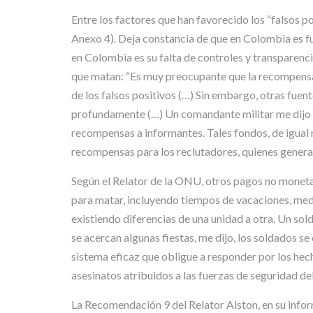
Entre los factores que han favorecido los “falsos po
Anexo 4). Deja constancia de que en Colombia es fu
en Colombia es su falta de controles y transparenc
que matan: “Es muy preocupante que la recompensa p
de los falsos positivos (…) Sin embargo, otras fue
profundamente (…) Un comandante militar me dijo q
recompensas a informantes. Tales fondos, de igual
recompensas para los reclutadores, quienes genera
Según el Relator de la ONU, otros pagos no monetari
para matar, incluyendo tiempos de vacaciones, meda
existiendo diferencias de una unidad a otra. Un so
se acercan algunas fiestas, me dijo, los soldados se
sistema eficaz que obligue a responder por los hecho
asesinatos atribuidos a las fuerzas de seguridad de
La Recomendación 9 del Relator Alston, en su info