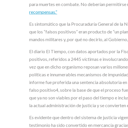
para muertes en combate. No deberían permitirse re
recompensas.”
Es sintomático que la Procuraduría General de la N
que los “falsos positivos” eran producto de “un plan
mandos militares y, por qué no decirlo, al Gobierno
El diario El Tiempo, con datos aportados por la Fis
positivos, referidos a 2445 víctimas e involucrand
vez que en dicho organismo reposan varios millones
políticas e innumerables mecanismos de impunidad y
informe fue proferida una sentencia absolutoria en 
falso positivo4, sobre la base de que el proceso fu
que ya no son viables por el paso del tiempo e incl
la actual administración de justicia y se convierten
Es evidente que dentro del sistema de justicia vig
testimonio ha sido convertido en mercancía gracia