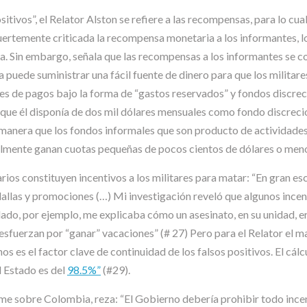
sitivos”, el Relator Alston se refiere a las recompensas, para lo cua
ertemente criticada la recompensa monetaria a los informantes, lo
ia. Sin embargo, señala que las recompensas a los informantes se c
uede suministrar una fácil fuente de dinero para que los militares
ntes de pagos bajo la forma de “gastos reservados” y fondos discr
ue él disponía de dos mil dólares mensuales como fondo discrecion
 manera que los fondos informales que son producto de actividades
lmente ganan cuotas pequeñas de pocos cientos de dólares o menos”
os constituyen incentivos a los militares para matar: “En gran esca
llas y promociones (…) Mi investigación reveló que algunos incen
ldado, por ejemplo, me explicaba cómo un asesinato, en su unidad,
 esfuerzan por “ganar” vacaciones” (# 27) Pero para el Relator el ma
s es el factor clave de continuidad de los falsos positivos. El cálc
l Estado es del
98.5%”
(#29).
rme sobre Colombia, reza: “El Gobierno debería prohibir todo inc