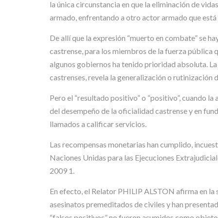
la única circunstancia en que la eliminación de vi
armado, enfrentando a otro actor armado que está a
De allí que la expresión “muerto en combate” se hay
castrense, para los miembros de la fuerza pública 
algunos gobiernos ha tenido prioridad absoluta. La
castrenses, revela la generalización o rutinización d
Pero el “resultado positivo” o “positivo”, cuando la
del desempeño de la oficialidad castrense y en fu
llamados a calificar servicios.
Las recompensas monetarias han cumplido, incuestio
Naciones Unidas para las Ejecuciones Extrajudiciale
2009 1.
En efecto, el Relator PHILIP ALSTON afirma en la s
asesinatos premeditados de civiles y han presentad
“falsos positivos” no fueron asumidos como objeto 