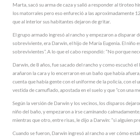
Marta, sacó su arma de caza y salió a responder al tiroteo h
los matorrales pero eso enfureció a las aproximadamente 12 
que al interior sus habitantes dejaron de gritar.
El grupo armado ingresó al rancho y empezaron a disparar d
sobreviviente, era Darwin, el hijo de María Eugenia. El niño
sobrevivientes”. A lo que el cabo respondió: “No porque neces
Darwin, de 8 años, fue sacado del rancho y como escuchó el l
arañaron la cara y lo encerraron en un baño que había afuera
cuenta que había gente con el uniforme de la policía, con el u
vestida de camuflado, apostada en el suelo y que “con una met
Según la versión de Darwin y los vecinos, los disparos dejar
niño del baño, y empezaron a irse caminando calmadamente, pe
mientras que otro, entre risas, le dijo a Darwin: “si alguien p
Cuando se fueron, Darwin ingresó al rancho a ver cómo estab