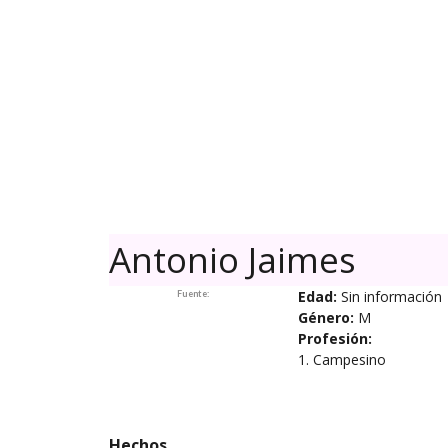
Skip
to
content
Antonio Jaimes
Edad:
Sin información
Fuente:
Género:
M
Profesión:
1. Campesino
Hechos