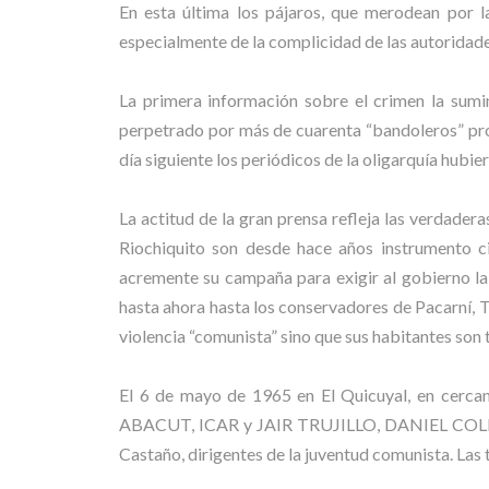
En esta última los pájaros, que merodean por l
especialmente de la complicidad de las autoridades
La primera información sobre el crimen la sumi
perpetrado por más de cuarenta “bandoleros” prov
día siguiente los periódicos de la oligarquía hubie
La actitud de la gran prensa refleja las verdader
Riochiquito son desde hace años instrumento ci
acremente su campaña para exigir al gobierno la
hasta ahora hasta los conservadores de Pacarní, T
violencia “comunista” sino que sus habitantes son t
El 6 de mayo de 1965 en El Quicuyal, en cercaní
ABACUT, ICAR y JAIR TRUJILLO, DANIEL COLLO
Castaño, dirigentes de la juventud comunista. Las