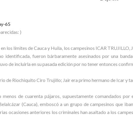
ay-65
arecidas: )
to, en los límites de Cauca y Huila, los campesinos ICAR TRUJ
ificada, fueron bárbaramente asesinados por una banda de “
o de incluirla en su pasada edición por no tener entonces confir
ario de Riochiquito Ciro Trujillo; Jair era primo hermano de Icar y 
no menos de cuarenta pájaros, supuestamente comandados por e
Belalcázar (Cauca), emboscó a un grupo de campesinos que iban d
rias ocasiones anteriores los criminales han asaltado a los campe