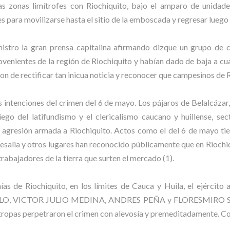
as zonas limítrofes con Riochiquito, bajo el amparo de unidades
 para movilizarse hasta el sitio de la emboscada y regresar luego 
nistro la gran prensa capitalina afirmando dizque un grupo de 
enientes de la región de Riochiquito y habían dado de baja a cu
ron de rectificar tan inicua noticia y reconocer que campesinos de 
as intenciones del crimen del 6 de mayo. Los pájaros de Belalcázar
ego del latifundismo y el clericalismo caucano y huillense, se
 agresión armada a Riochiquito. Actos como el del 6 de mayo tien
esalia y otros lugares han reconocido públicamente que en Riochi
rabajadores de la tierra que surten el mercado (1).
as de Riochiquito, en los límites de Cauca y Huila, el ejército
, VICTOR JULIO MEDINA, ANDRES PEÑA y FLORESMIRO SAAVEDR
 tropas perpetraron el crimen con alevosía y premeditadamente. Con