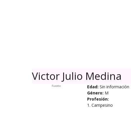
Skip
to
content
Victor Julio Medina
Edad:
Sin información
Fuente:
Género:
M
Profesión:
1. Campesino