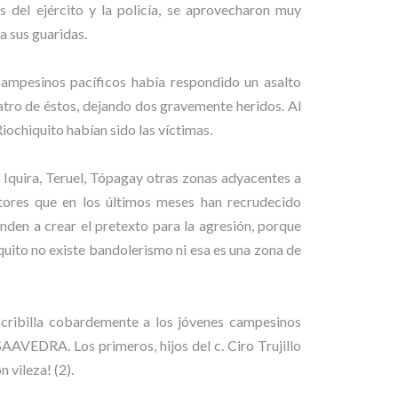
 del ejército y la policía, se aprovecharon muy
a sus guaridas.
campesinos pacíficos había respondido un asalto
atro de éstos, dejando dos gravemente heridos. Al
Riochiquito habían sido las víctimas.
, Iquira, Teruel, Tópagay otras zonas adyacentes a
ctores que en los últimos meses han recrudecido
den a crear el pretexto para la agresión, porque
quito no existe bandolerismo ni esa es una zona de
 acribilla cobardemente a los jóvenes campesinos
A. Los primeros, hijos del c. Ciro Trujillo
 vileza! (2).