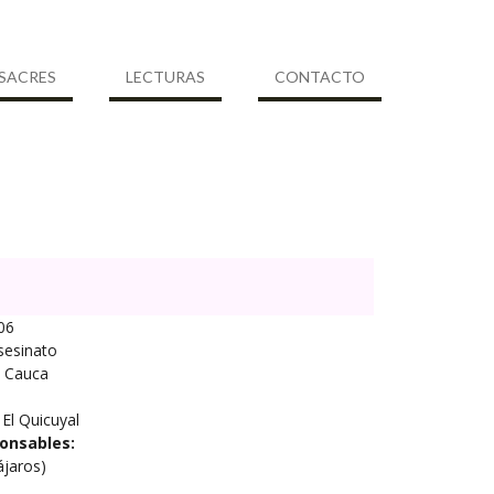
SACRES
LECTURAS
CONTACTO
06
sesinato
Cauca
El Quicuyal
onsables:
ájaros)