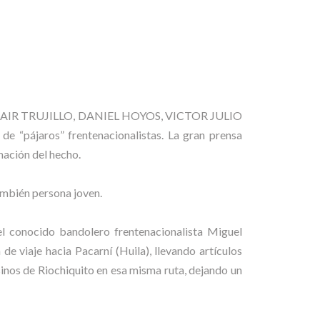
ILLO, JAIR TRUJILLO, DANIEL HOYOS, VICTOR JULIO
pájaros” frentenacionalistas. La gran prensa
mación del hecho.
también persona joven.
l conocido bandolero frentenacionalista Miguel
e viaje hacia Pacarní (Huila), llevando artículos
sinos de Riochiquito en esa misma ruta, dejando un