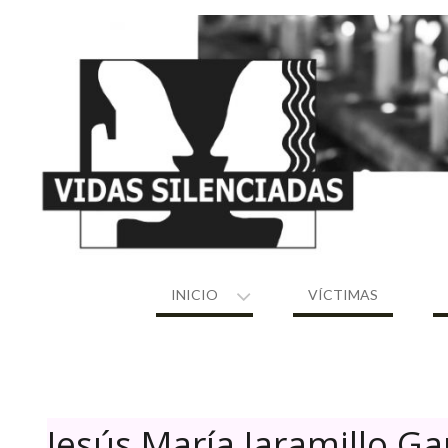
Skip
to
content
INICIO
VÍCTIMAS
Jesús María Jaramillo Ga