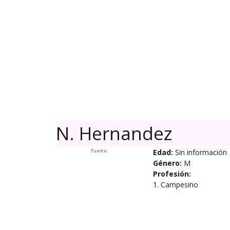
Skip
to
content
N. Hernandez
Edad:
Sin información
Fuente:
Género:
M
Profesión:
1. Campesino